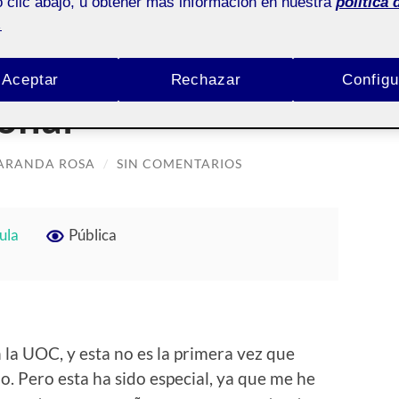
 clic abajo, u obtener más información en nuestra
política 
.
Aceptar
Rechazar
Configu
onal
 ARANDA ROSA
/
SIN COMENTARIOS
ula
Pública
 la UOC, y esta no es la primera vez que
. Pero esta ha sido especial, ya que me he