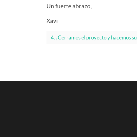
Un fuerte abrazo,
Xavi
4. ¡Cerramos el proyecto y hacemos su 